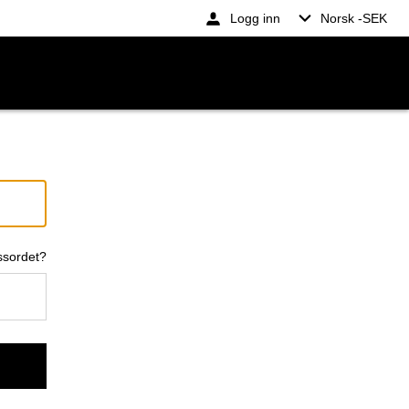
Logg inn
Norsk -
SEK
ssordet?