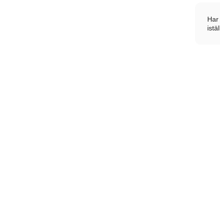
Har 
istä