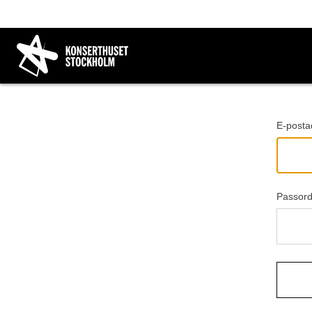
Gå tilbake
E-posta
Passor