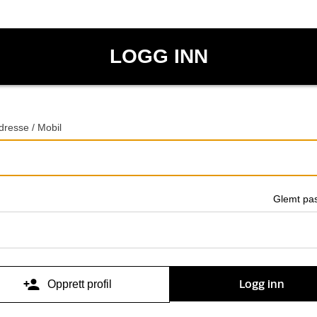
LOGG INN
dresse / Mobil
Glemt pa
d
Logg inn
Opprett profil